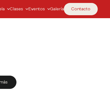
ela
Clases
Eventos
Galería
Contacto
 más