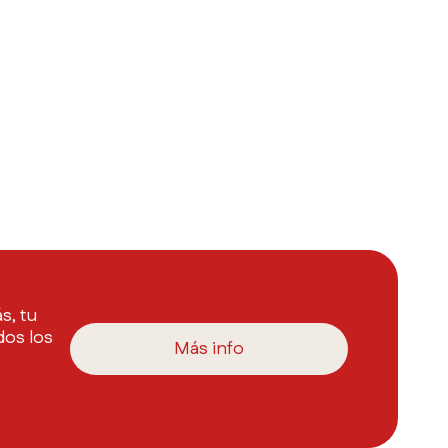
s, tu
dos los
Más info