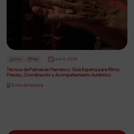
junio 5, 2026
Autor
Tags
Técnica de Palmas en Flamenco: Guía Experta para Ritmo
Preciso, Coordinación y Acompañamiento Auténtico
12 min de lectura