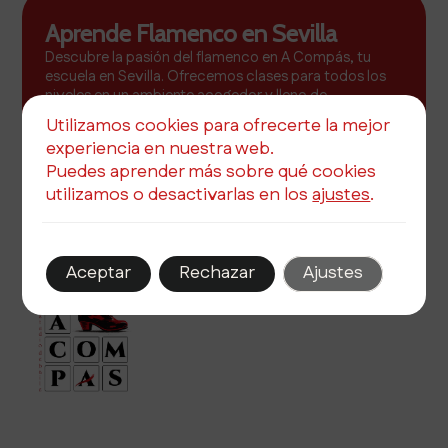
Aprende Flamenco en Sevilla
Descubre la pasión del flamenco en A Compás, tu
escuela en Sevilla. Ofrecemos clases para todos los
niveles en un ambiente acogedor y lleno de
inspiración.
Utilizamos cookies para ofrecerte la mejor
experiencia en nuestra web.
Más info
Puedes aprender más sobre qué cookies
utilizamos o desactivarlas en los
ajustes
.
Aceptar
Rechazar
Ajustes