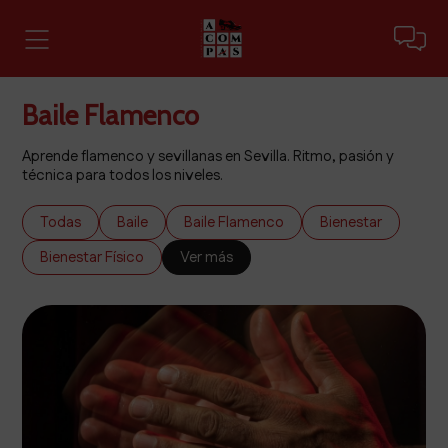
Baile Flamenco
Aprende flamenco y sevillanas en Sevilla. Ritmo, pasión y
técnica para todos los niveles.
Todas
Baile
Baile Flamenco
Bienestar
Bienestar Físico
Ver más