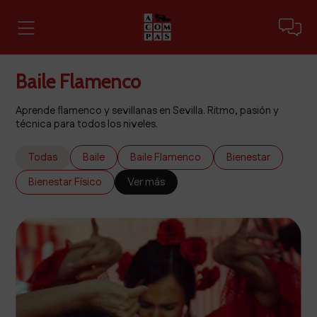
Baile Flamenco
Aprende flamenco y sevillanas en Sevilla. Ritmo, pasión y
técnica para todos los niveles.
Todas
Baile
Baile Flamenco
Bienestar
Bienestar Físico
Ver más