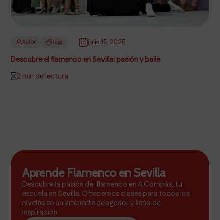
julio 15, 2025
Autor
Tags
Descubre el flamenco en Sevilla: pasión y baile
2 min de lectura
Aprende Flamenco en Sevilla
Descubre la pasión del flamenco en A Compás, tu
escuela en Sevilla. Ofrecemos clases para todos los
niveles en un ambiente acogedor y lleno de
inspiración.