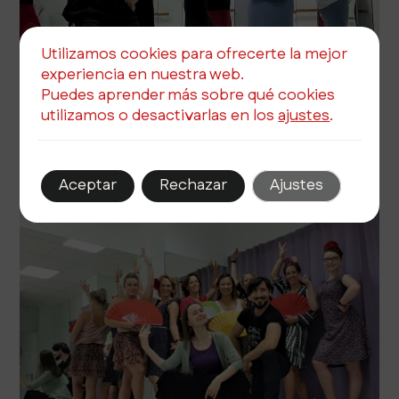
Utilizamos cookies para ofrecerte la mejor
experiencia en nuestra web.
Puedes aprender más sobre qué cookies
julio 15, 2025
Autor
Tags
utilizamos o desactivarlas en los
ajustes
.
Descubre el arte flamenco en nuestra escuela de Sevilla
2 min de lectura
Aceptar
Rechazar
Ajustes