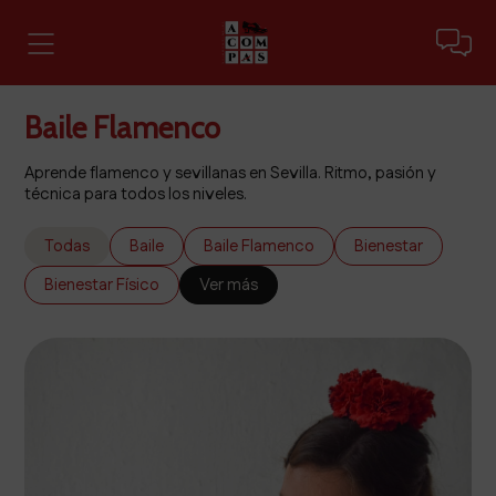
Baile Flamenco
Aprende flamenco y sevillanas en Sevilla. Ritmo, pasión y
técnica para todos los niveles.
Todas
Baile
Baile Flamenco
Bienestar
Bienestar Físico
Ver más