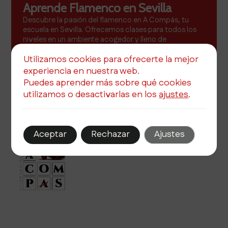
Aprende Flamenco en Sevilla
Descubre la pasión del flamenco en A Compás, tu
escuela en Sevilla. Ofrecemos clases para todos los
niveles en un ambiente acogedor y lleno de
inspiración.
Utilizamos cookies para ofrecerte la mejor
Más info
experiencia en nuestra web.
Puedes aprender más sobre qué cookies
utilizamos o desactivarlas en los
ajustes
.
Aceptar
Rechazar
Ajustes