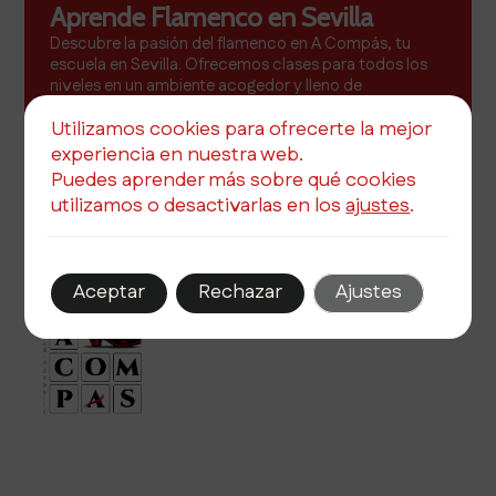
Aprende Flamenco en Sevilla
Descubre la pasión del flamenco en A Compás, tu
escuela en Sevilla. Ofrecemos clases para todos los
niveles en un ambiente acogedor y lleno de
inspiración.
Utilizamos cookies para ofrecerte la mejor
Más info
experiencia en nuestra web.
Puedes aprender más sobre qué cookies
utilizamos o desactivarlas en los
ajustes
.
Aceptar
Rechazar
Ajustes