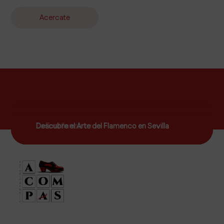
Acercate
Baile flamenco
Todos los niveles
La Enseñanza
Descubre el Arte del Flamenco en Sevilla