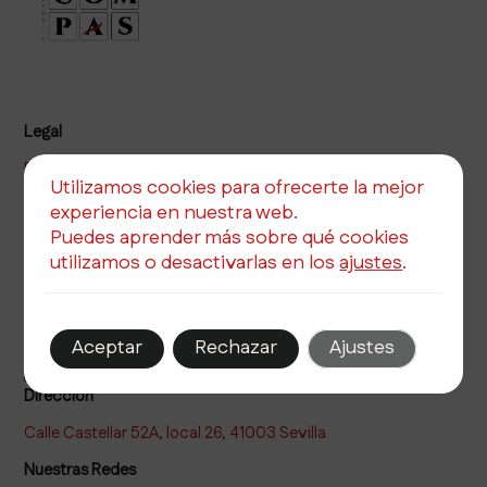
Legal
Política de privacidad
Utilizamos cookies para ofrecerte la mejor
Política de cookies
experiencia en nuestra web.
Aviso legal
Puedes aprender más sobre qué cookies
utilizamos o desactivarlas en los
ajustes
.
Teléfono
Correo electrónico
Aceptar
Rechazar
Ajustes
Dirección
Calle Castellar 52A, local 26, 41003 Sevilla
Nuestras Redes