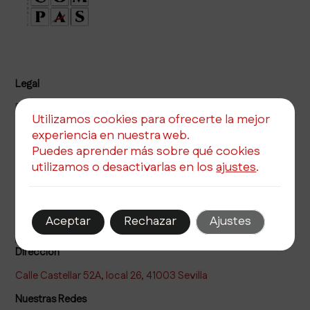
Legal
Política de privacidad
Utilizamos cookies para ofrecerte la mejor
Política de cookies
experiencia en nuestra web.
Aviso legal
Puedes aprender más sobre qué cookies
utilizamos o desactivarlas en los
ajustes
.
Teléfono
Correo electrónico
Aceptar
Rechazar
Ajustes
Dirección
Calle Castellar 52A, local 26, 41003 Sevilla
Nuestras Redes